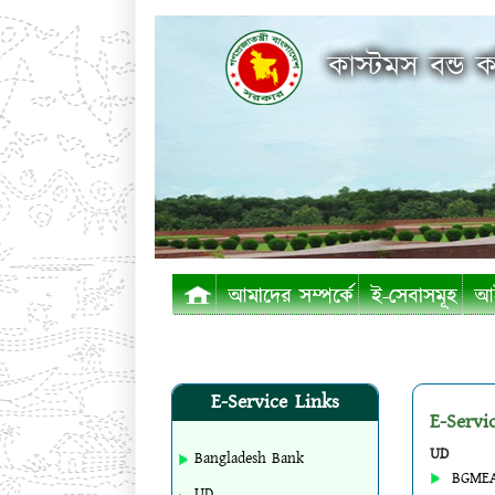
কাস্টমস বন্ড ক
আমাদের সম্পর্কে
ই-সেবাসমূহ
আই
E-Service Links
E-Servi
UD
Bangladesh Bank
BGME
UD