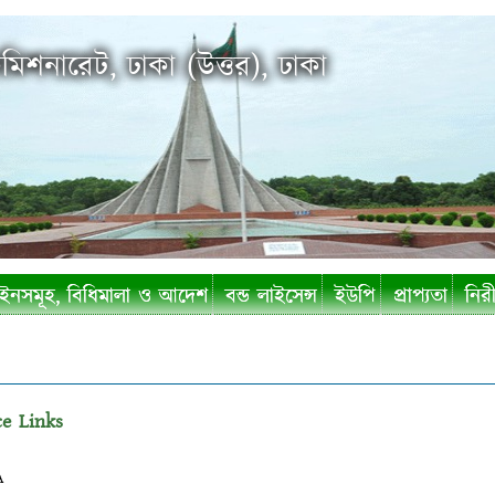
মিশনারেট, ঢাকা (উত্তর), ঢাকা
নসমূহ, বিধিমালা ও আদেশ
বন্ড লাইসেন্স
ইউপি
প্রাপ্যতা
নিরী
ce Links
A